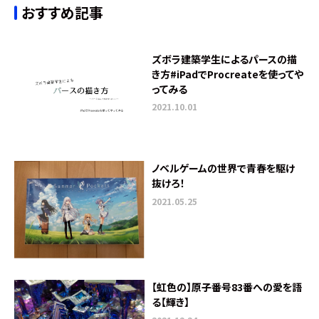
おすすめ記事
ズボラ建築学生によるパースの描
き方#iPadでProcreateを使ってや
ってみる
2021.10.01
ノベルゲームの世界で青春を駆け
抜けろ！
2021.05.25
【虹色の】原子番号83番への愛を語
る【輝き】