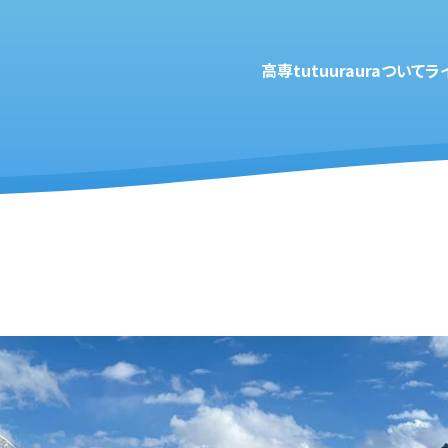
高専tutuurauraついて
ラ