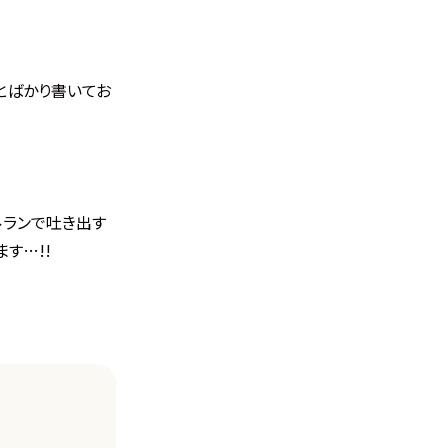
とばかり書いてお
ルランで吐き出す
す…!!